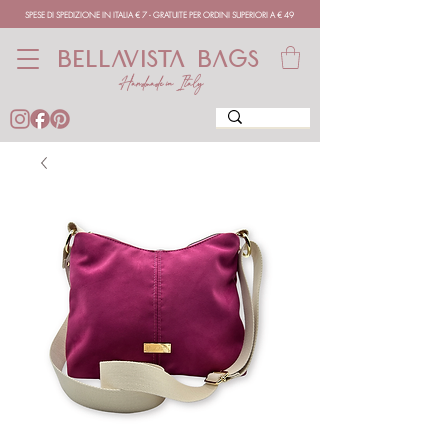
SPESE DI SPEDIZIONE IN ITALIA € 7 - GRATUITE PER ORDINI SUPERIORI A € 49
BELLAVISTA BAGS
Handmade in Italy