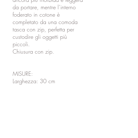
da portare, mentre l’interno
foderato in cotone è
completato da una comoda
tasca con zip, perfetta per
custodire gli oggetti più
piccoli.
Chiusura con zip.
MISURE:
Larghezza: 30 cm
Altezza: 22 cm
Profondità: 6 cm
Lunghezza tracolla: circa 130
cm regolabili
MATERIALE:
Esterno: poliestere effetto