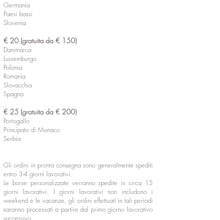
Germania
Paesi bassi
Slovenia
€ 20 (gratuita da € 150)
Danimarca
Lussemburgo
Polonia
Romania
Slovacchia
Spagna
€ 25 (
gratuita da € 200)
Portogallo
Principato di Monaco
Serbia
Gli ordini in pronta consegna sono generalmente spediti
entro 3-4 giorni lavorativi.
Le borse personalizzate verranno spedite in circa 15
giorni lavorativi. I giorni lavorativi non includono i
weekend e le vacanze, gli ordini effettuati in tali periodi
saranno processati a partire dal primo giorno lavorativo
successivo.