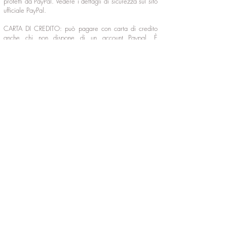
protetti da PayPal. Vedere i dettagli di sicurezza sul sito
ufficiale PayPal.
CARTA DI CREDITO: può pagare con carta di credito
anche chi non dispone di un account Paypal. È
necessario in ogni caso scegliere Paypal come modalità
di pagamento. Quando si apre il pop up di Paypal per
collegarsi, in basso si trova il pulsante "PAGA CON
CARTA DI CREDITO". È sufficiente cliccarlo e riempire
tutti campi richiesti.
In questo modo non sarà necessario registrarsi ma
comunque l'acquisto sarà protetto comunque dalla
garanzia Paypal.
BONIFICO BANCARIO: il saldo dell'ordine va versato
al seguente IBAN:
Conto intestato a Sartori Anna – IBAN
IT42A0329601601000065041132
I prodotti ordinati verranno spediti dopo il ricevimento
del saldo dell’ordine stesso. Il cliente verrà avvisato con
un’e-mail.