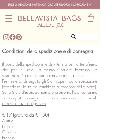
SPESE DI SPEDIZIONE IN ITALIA € 7 - GRATUITE PER ORDINI SUPERIORI A € 49
BELLAVISTA BAGS
Handmade in Italy
Condizioni della spedizione e di consegna
Il costo della spedizione è di 7 € (sia per la terraferma
che per le isole), a mezzo Corriere Espresso. La
spedizione è gratuita per ordini superiori a 49 €.
Per l'estero, di seguito gli Stati coperti dalla spedizione
(attenzione: le tariffe cambiano a seconda dello Stato).
Se lo Stato d'interesse non è presente nell'elenco, prima
dell'acquisto consiglio di contattarmi alla mia email:
anna@bellavistabags.com
.
€ 17 (gratuita da € 150)
Austria
Belgio
Croazia
Francia