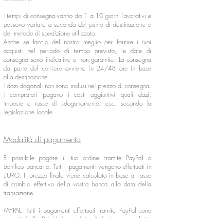
I tempi di consegna vanno da 1 a 10 giorni lavorativi e
possono variare a seconda del punto di destinazione e
del metodo di spedizione utilizzato.
Anche se faccio del nostro meglio per fornire i tuoi
acquisti nel periodo di tempo previsto, le date di
consegna sono indicative e non garantite. La consegna
da parte del corriere avviene in 24/48 ore in base
alla destinazione
I dazi doganali non sono inclusi nel prezzo di consegna.
I compratori pagano i costi aggiuntivi quali dazi,
imposte e tasse di sdoganamento, ecc. secondo la
legislazione locale.
Modalità di pagamento
È possibile pagare il tuo ordine tramite PayPal o
bonifico bancario. Tutti i pagamenti vengono effettuati in
EURO. Il prezzo finale viene calcolato in base al tasso
di cambio effettivo della vostra banca alla data della
transazione.
PAYPAL: Tutti i pagamenti effettuati tramite PayPal sono