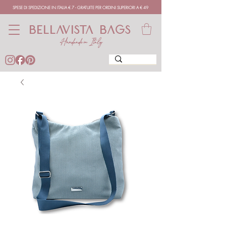
SPESE DI SPEDIZIONE IN ITALIA € 7 - GRATUITE PER ORDINI SUPERIORI A € 49
BELLAVISTA BAGS
Handmade in Italy