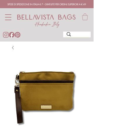
SPESE DI SPEDIZIONE IN ITALIA € 7 - GRATUITE PER ORDINI SUPERIORI A € 49
BELLAVISTA BAGS
Handmade in Italy