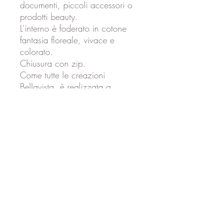
documenti, piccoli accessori o
prodotti beauty.
L’interno è foderato in cotone
fantasia floreale, vivace e
colorato.
Chiusura con zip.
Come tutte le creazioni
Bellavista, è realizzata a
mano con cura nei dettagli.
Abbinamento perfetto con
BORSA HOBO OCRA
!
MISURE
larghezza: 21 cm
altezza: 15 cm
LAVAGGIO E CURA