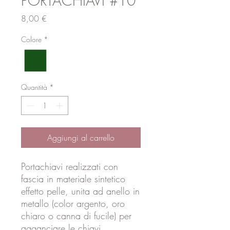
PORTACHIAVI #10
Prezzo
8,00 €
Colore
*
Quantità
*
Aggiungi al carrello
Portachiavi realizzati con
fascia in materiale sintetico
effetto pelle, unita ad anello in
metallo (color argento, oro
chiaro o canna di fucile) per
agganciare le chiavi.