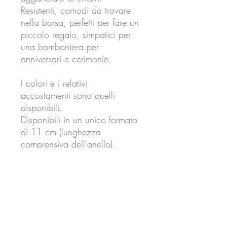
Resistenti, comodi da trovare
nella borsa, perfetti per fare un
piccolo regalo, simpatici per
una bomboniera per
anniversari e cerimonie.
I colori e i relativi
accostamenti sono quelli
disponibili.
Disponibili in un unico formato
di 11 cm (lunghezza
comprensiva dell'anello).
Per altri colori, accostamenti o
lunghezze diverse mandare
un’e-mail a
anna@bellavistabags.com.