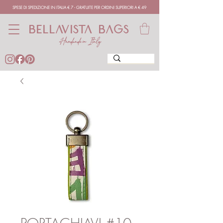
SPESE DI SPEDIZIONE IN ITALIA € 7 - GRATUITE PER ORDINI SUPERIORI A € 49
BELLAVISTA BAGS
Handmade in Italy